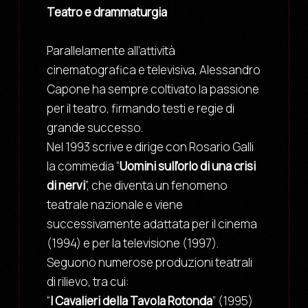
Teatro e drammaturgia
Parallelamente all’attività
cinematografica e televisiva, Alessandro
Capone ha sempre coltivato la passione
per il teatro, firmando testi e regie di
grande successo.
Nel 1993 scrive e dirige con Rosario Galli
la commedia “
Uomini sull’orlo di una crisi
di nervi
”, che diventa un fenomeno
teatrale nazionale e viene
successivamente adattata per il cinema
(1994) e per la televisione (1997).
Seguono numerose produzioni teatrali
di rilievo, tra cui:
“
I Cavalieri della Tavola Rotonda
” (1995)