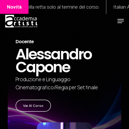
Skip
 retta solo al termine del corso.
Novità
Italian Academy of Per
to
Men
Close
main
Menu
content
Docente
Alessandro
Capone
Produzione e Linguaggio
Cinematografico/Regia per Set finale
Vai Al Corso