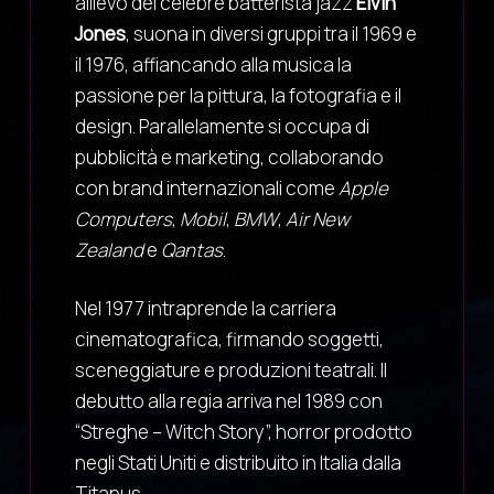
allievo del celebre batterista jazz
Elvin
Jones
, suona in diversi gruppi tra il 1969 e
il 1976, affiancando alla musica la
passione per la pittura, la fotografia e il
design. Parallelamente si occupa di
pubblicità e marketing, collaborando
con brand internazionali come
Apple
Computers
,
Mobil
,
BMW
,
Air New
Zealand
e
Qantas
.
Nel 1977 intraprende la carriera
cinematografica, firmando soggetti,
sceneggiature e produzioni teatrali. Il
debutto alla regia arriva nel 1989 con
“Streghe – Witch Story”, horror prodotto
negli Stati Uniti e distribuito in Italia dalla
Titanus.