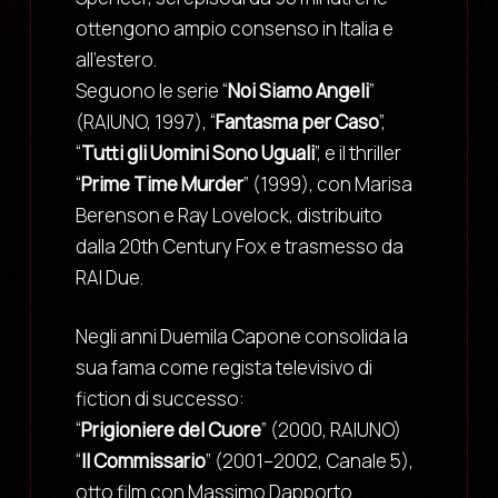
ottengono ampio consenso in Italia e
all’estero.
Seguono le serie “
Noi Siamo Angeli
”
(RAIUNO, 1997), “
Fantasma per Caso
”,
“
Tutti gli Uomini Sono Uguali
”, e il thriller
“
Prime Time Murder
” (1999), con Marisa
Berenson e Ray Lovelock, distribuito
dalla 20th Century Fox e trasmesso da
RAI Due.
Negli anni Duemila Capone consolida la
sua fama come regista televisivo di
fiction di successo:
“
Prigioniere del Cuore
” (2000, RAIUNO)
“
Il Commissario
” (2001–2002, Canale 5),
otto film con Massimo Dapporto