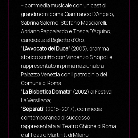
– commedia musicale con un cast di
grandi nomi come Gianfranco D’Angelo,
Sabrina Salerno, Stefano Masciarelli,
Adriano Pappalardo e Tosca D’Aquino,
candidata al Biglietto d’Oro;
“
L’Avvocato del Duce
” (2003), dramma
storico scritto con Vincenzo Sinopoli e
rappresentato in prima nazionale a
Palazzo Venezia con il patrocinio del
Comune di Roma;
“
La Bisbetica Domata
” (2002) al Festival
La Versiliana;
“
Separati
” (2015–2017), commedia
contemporanea di successo
rappresentata al Teatro Ghione di Roma
e al Teatro Martinitt di Milano.