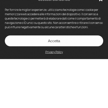
Per fornire le migliori esperienze, utilizziamo tecnologie come i cookie per
memorizzare e/o accedere alle informazioni del dispositivo. Il consenso a
queste tecnologie ci permetterà di elaborare dati come il comportamento di
navigazione o ID unici su questo sito. Non acconsentire o ritirare il consenso
può influire negativamente su alcune caratteristiche e funzioni.
Accetta
Privacy Policy
Accademia Artisti Srl
Via Crescenzio, 93 – 00193 Roma
P.IVA 15159601002
Tel: 06 3207731
Email:
direzionedidattica@accademiartisti.it
www.accademiartisti.com
PEC:
accademiaartistisrl@legalmail.it