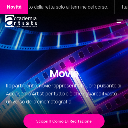
Skip
noscimento della retta solo al termine del corso.
Novità
Italia
to
Men
Close
main
Menu
content
Movie
Il dipartimento movie rappresenta il cuore pulsante di
Accademia Artisti per tutto ciò che riguarda il vasto
universo della cinematografia.
Scopri Il Corso Di Recitazione