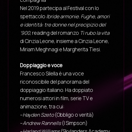
Nel 2019 partecipa al Festival con lo
spettacolo
Ibride armonie. Fughe, amori
e identità: tre donne nel precipizio del
’900
, reading del romanzo
Ti rubo la vita
di Cinzia Leone, insieme a Cinzia Leone,
Miriam Meghnagi e Margherita Tiesi.
Doppiaggio e voce
Francesco Silella è una voce
riconoscibile del panorama del
doppiaggio italiano. Ha doppiato
numerosi attori in film, serie TV e
animazione, tra cui:
–
Hayden Szeto
(Obbligo o verità)
–
Andrew Rannells
(I Simpson)
–
Harland Williams
(Skylanders Academy,