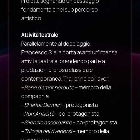
Proietti, segnando un passaggio
fondamentale nel suo percorso
artistico.
Attività teatrale
Parallelamente al doppiaggio,
Francesco Silella porta avanti un’intensa
attività teatrale, prendendo parte a
produzioni di prosa classica e
contemporanea. Tra i principali lavori:
–
Pene d’amor perdute
– membro della
compagnia
–
Sherlok Barman
– protagonista
–
RomAnticità
– co-protagonista
–
Silenzio assordante
– co-protagonista
–
Trilogia del rivedersi
– membro della
compagnia