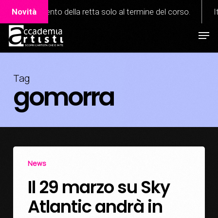
Skip
iconoscimento della retta solo al termine del corso.
Novità
Ita
to
Men
Close
main
Menu
content
Tag
gomorra
News
Il 29 marzo su Sky
Atlantic andrà in