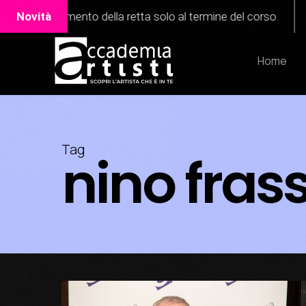
Skip
iconoscimento della retta solo al termine del corso.
Novità
Ital
to
main
Home
content
Tag
nino fras