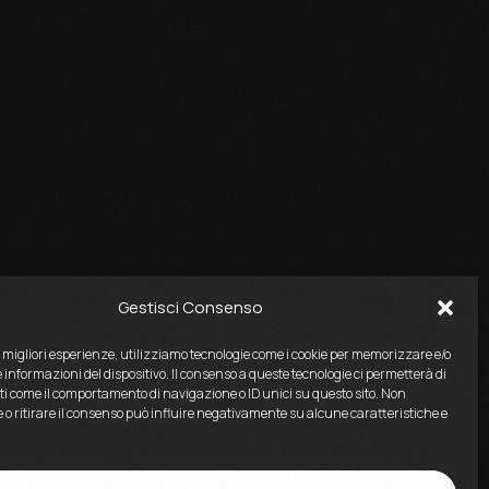
Gestisci Consenso
e migliori esperienze, utilizziamo tecnologie come i cookie per memorizzare e/o
 informazioni del dispositivo. Il consenso a queste tecnologie ci permetterà di
ti come il comportamento di navigazione o ID unici su questo sito. Non
 o ritirare il consenso può influire negativamente su alcune caratteristiche e