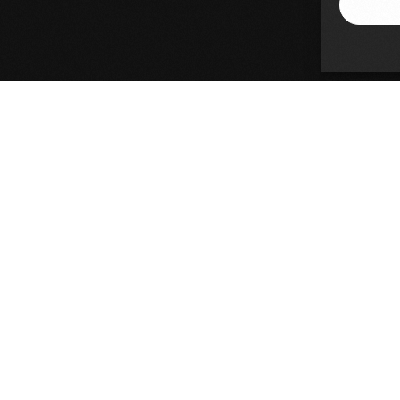
Accademia Artisti Srl
Via Crescenzio, 93 – 00193 Roma
P.IVA 15159601002
Carta della Qualità dell'Offerta Formativa
Top partners