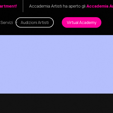
ent!
Accademia Artisti ha aperto gli
Accademia Artisti
Servizi
Audizioni Artisti
Virtual Academy
New!
one