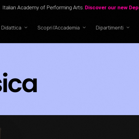
ian Academy of Performing Arts.
Discover our new Departm
Didattica
Scopri l’Accademia
Dipartimenti
sica
Corso Professionale di Recitazione
Canto
Corso Professionale di Canto
Recitazione
Corso Professionale di Doppiaggio
Doppiaggio
Corso di Recitazione per Bambini
IAPA
(6-12 anni)
Kids
_______________
Accademia Studios
Processi di ammissi