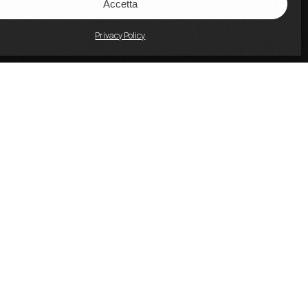
Accetta
Privacy Policy
Tel: 06 3207731
Email:
direzionedidattica@accademiartisti.it
www.accademiartisti.com
PEC:
accademiaartistisrl@legalmail.it