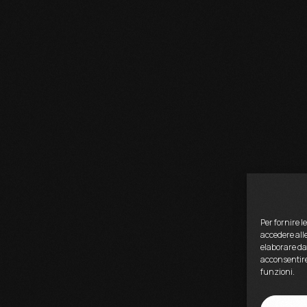
Per fornire l
accedere alle
elaborare da
acconsentire
funzioni.