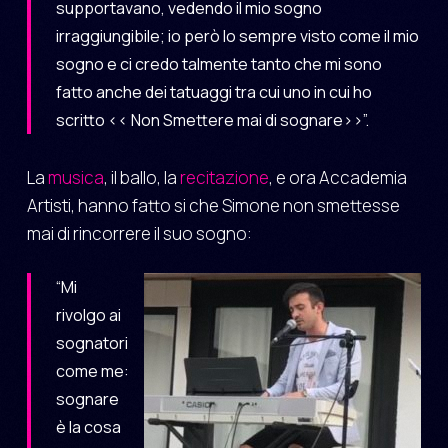
supportavano, vedendo il mio sogno
irraggiungibile; io però lo sempre visto come il mio
sogno e ci credo talmente tanto che mi sono
fatto anche dei tatuaggi tra cui uno in cui ho
scritto << Non Smettere mai di sognare>>”.
La
musica
, il ballo, la
recitazione
, e ora Accademia
Artisti, hanno fatto si che Simone non smettesse
mai di rincorrere il suo sogno:
“Mi
rivolgo ai
sognatori
come me:
sognare
è la cosa