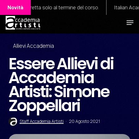
Skip
 retta solo al termine del corso.
Novità
Italian Academy of Pe
to
Men
Close
main
Menu
content
Allievi Accademia
Essere Allievi di
Accademia
Artisti: Simone
Zoppellari
Staff Accademia Artisti
20 Agosto 2021