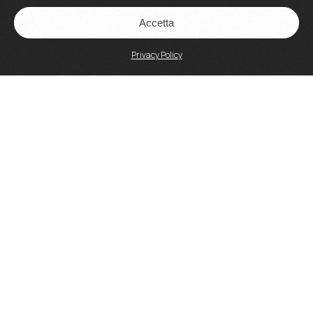
Accetta
Privacy Policy
Accademia Artisti Srl
Via Crescenzio, 93 – 00193 Roma
P.IVA 15159601002
Tel: 06 3207731
Email:
direzionedidattica@accademiartisti.it
www.accademiartisti.com
PEC:
accademiaartistisrl@legalmail.it
Carta della Qualità dell'Offerta Formativa