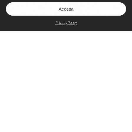
Accetta
Privacy Policy
Accademia Artisti Srl
Via Crescenzio, 93 – 00193 Roma
P.IVA 15159601002
Tel: 06 3207731
Email:
direzionedidattica@accademiartisti.it
www.accademiartisti.com
PEC:
accademiaartistisrl@legalmail.it
Carta della Qualità dell'Offerta Formativa