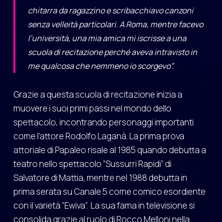
chitarra da ragazzino e scribacchiavo canzoni
senza velleità particolari. A Roma, mentre facevo
l’università, una mia amica mi iscrisse a una
scuola di recitazione perché aveva intravisto in
me qualcosa che nemmeno io scorgevo”.
Grazie a questa scuola di recitazione inizia a
muovere i suoi primi passi nel mondo dello
spettacolo, incontrando personaggi importanti
come l’attore Rodolfo Laganà. La prima prova
attoriale di Papaleo risale al 1985 quando debutta a
teatro nello spettacolo “Sussurri Rapidi” di
Salvatore di Mattia, mentre nel 1988 debutta in
prima serata su Canale 5 come comico esordiente
con il varietà “Ewiva”. La sua fama in televisione si
consolida grazie al ruolo di Rocco Melloni nella