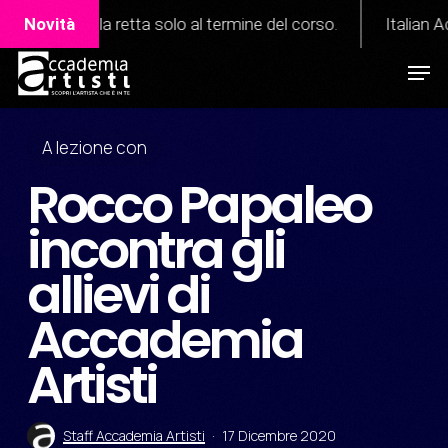
Skip
a retta solo al termine del corso.
Novità
Italian Academy of Pe
to
Men
Close
main
Menu
content
A lezione con
Rocco Papaleo
incontra gli
allievi di
Accademia
Artisti
Staff Accademia Artisti
17 Dicembre 2020