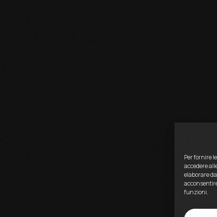
Per fornire l
accedere alle
elaborare da
acconsentire
funzioni.