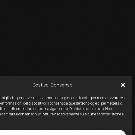
Gestisci Consenso
e migliori esperienze, utilizziamo tecnologie come i cookie per memorizzare e/o
 informazioni del dispositivo. Il consenso a queste tecnologie ci permetterà di
ti come il comportamento di navigazione o ID unici su questo sito. Non
 o ritirare il consenso può influire negativamente su alcune caratteristiche e