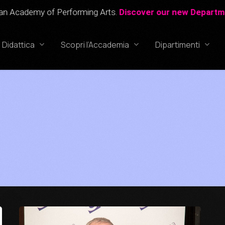
cademy of Performing Arts.
Discover our new Department!
Didattica
Scopri l’Accademia
Dipartimenti
Corso Professionale di Recitazione
Canto
Corso Professionale di Canto
Recitazione
Corso Professionale di Doppiaggio
Doppiaggio
Corso di Recitazione per Bambini
IAPA
(6-12 anni)
Kids
_______________
Accademia Studios
Processi di ammissi