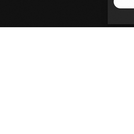
Accademia Artisti Srl
Via Crescenzio, 93 – 00193 Roma
P.IVA 15159601002
Carta della Qualità dell'Offerta Formativa
Top partners