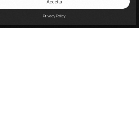
Accetta
Privacy Policy
Tel: 06 3207731
Email:
direzionedidattica@accademiartisti.it
www.accademiartisti.com
PEC:
accademiaartistisrl@legalmail.it