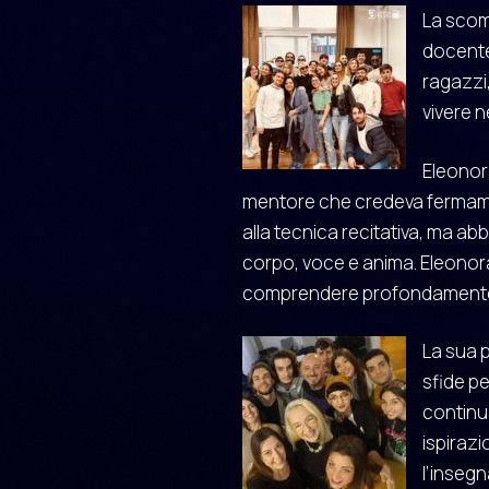
La scomp
docente
ragazzi,
vivere n
Eleonor
mentore che credeva fermament
alla tecnica recitativa, ma ab
corpo, voce e anima. Eleonora 
comprendere profondamente 
La sua 
sfide p
continu
ispirazi
l’inseg