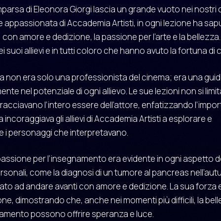
arsa di Eleonora Giorgi lascia un grande vuoto nei nostri cu
 appassionata di Accademia Artisti, in ogni lezione ha sap
 con amore e dedizione, la passione per l’arte e la bellezza. 
ei suoi allievi e in tutti coloro che hanno avuto la fortuna di
a non era solo una professionista del cinema; era una guid
e nel potenziale di ogni allievo. Le sue lezioni non si limi
bracciavano l’intero essere dell’attore, enfatizzando l’impor
incoraggiava gli allievi di Accademia Artisti a esplorare e
i personaggi che interpretavano.
passione per l’insegnamento era evidente in ogni aspetto de
ersonali, come la diagnosi di un tumore al pancreas nell’au
ato ad andare avanti con amore e dedizione. La sua forza e 
one, dimostrando che, anche nei momenti più difficili, la bell
namento possono offrire speranza e luce.