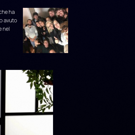
 che ha
no avuto
e nel