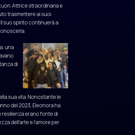
ori. Attrice straordinaria e
uto trasmettere ai suoi
Il suo spirito continuerà a
 conoscerla.
a, una
tavano
tanza di
lla sua vita. Nonostante le
tunno del 2023, Eleonora ha
resilienza erano fonte di
ezza dell’arte e l’amore per