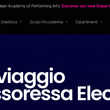
rforming Arts.
Discover our new Department!
Accadem
Didattica
Scopri l’Accademia
Dipartimenti
Corso Professionale di Recitazione
Canto
Corso Professionale di Canto
Recitazione
viaggio
Corso Professionale di Doppiaggio
Doppiaggio
Corso di Recitazione per Bambini
IAPA
(6-12 anni)
Kids
ssoressa Ele
_______________
Accademia Studios
Processi di ammissi