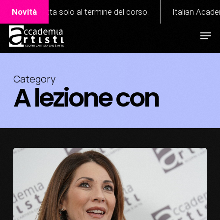
Skip
etta solo al termine del corso.
Novità
Italian Academy of Perf
to
Men
Close
main
Menu
content
Category
A lezione con