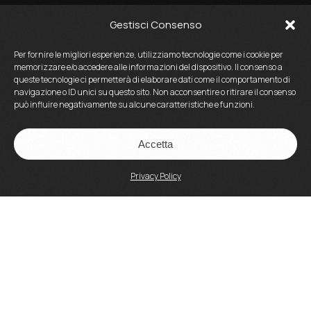
Gestisci Consenso
Per fornire le migliori esperienze, utilizziamo tecnologie come i cookie per
memorizzare e/o accedere alle informazioni del dispositivo. Il consenso a
queste tecnologie ci permetterà di elaborare dati come il comportamento di
navigazione o ID unici su questo sito. Non acconsentire o ritirare il consenso
può influire negativamente su alcune caratteristiche e funzioni.
Accetta
Privacy Policy
Accademia Artisti Srl
Via Crescenzio, 93 – 00193 Roma