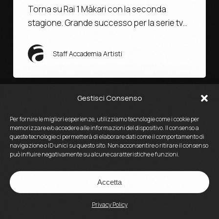
Torna su Rai 1 Màkari con la seconda
stagione. Grande successo per la serie tv…
Staff Accademia Artisti
Gestisci Consenso
Per fornire le migliori esperienze, utilizziamo tecnologie come i cookie per
memorizzare e/o accedere alle informazioni del dispositivo. Il consenso a
queste tecnologie ci permetterà di elaborare dati come il comportamento di
navigazione o ID unici su questo sito. Non acconsentire o ritirare il consenso
può influire negativamente su alcune caratteristiche e funzioni.
Accetta
Privacy Policy
Blog
News