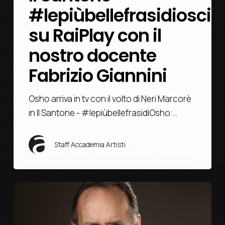
#lepiùbellefrasidioscio
su RaiPlay con il
nostro docente
Fabrizio Giannini
Osho arriva in tv con il volto di Neri Marcorè
in Il Santone - #lepiùbellefrasidiOsho:…
Staff Accademia Artisti