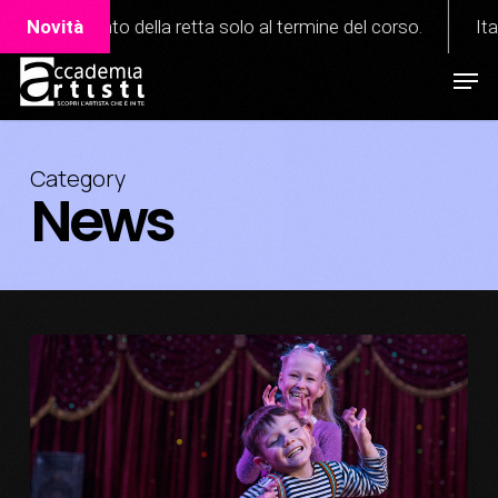
Skip
etta solo al termine del corso.
Novità
Italian Academy of Perf
to
Men
Close
main
Menu
content
Category
News