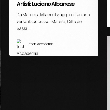
Artisti: Luciano Albanese
Da Matera a Milano, il viaggio di Luciano
verso il successo! Matera, Città dei
Sassi,…
tech Accademia