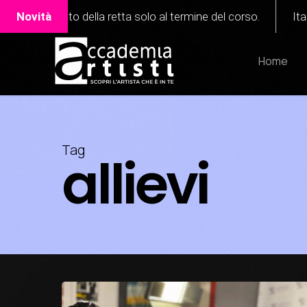
Skip
ella retta solo al termine del corso.
Novità
Italian Academy of
to
main
Home
content
Tag
allievi