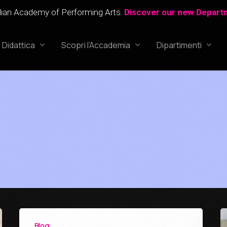
 Performing Arts.
Discover our new Department!
Acca
Didattica
Scopri l’Accademia
Dipartimenti
Corso Professionale di Recitazione
Canto
Corso Professionale di Canto
Recitazione
Corso Professionale di Doppiaggio
Doppiaggio
Corso di Recitazione per Bambini
IAPA
(6-12 anni)
Kids
_______________
Accademia Studios
Processi di ammissi
Blog