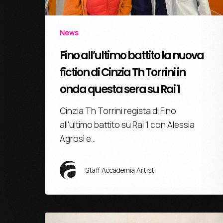
News
Fino all’ultimo battito la nuova
fiction di Cinzia Th Torrini in
onda questa sera su Rai 1
Cinzia Th Torrini regista di Fino
all'ultimo battito su Rai 1 con Alessia
Agrosì e…
Staff Accademia Artisti